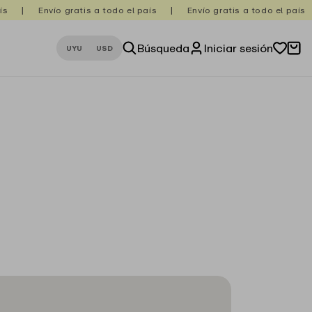
|
Envío gratis a todo el país
|
Envío gratis a todo el país
|
Búsqueda
Iniciar sesión
Lista de dese
Carrito
UYU
USD