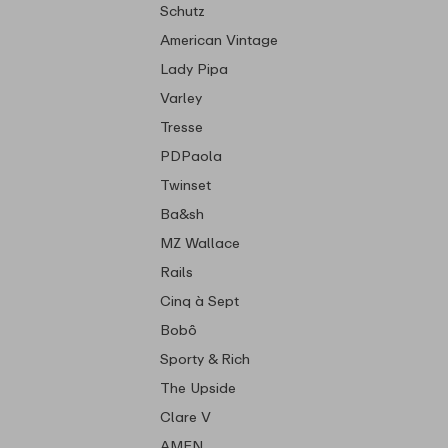
Schutz
American Vintage
Lady Pipa
Varley
Tresse
PDPaola
Twinset
Ba&sh
MZ Wallace
Rails
Cinq à Sept
Bobô
Sporty & Rich
The Upside
Clare V
AMEN