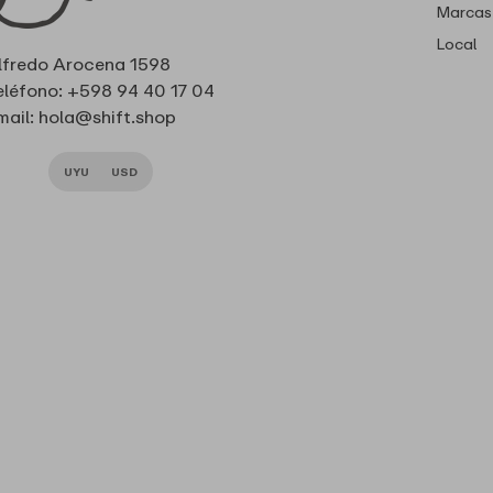
Marcas
Local
lfredo Arocena 1598
eléfono: +598 94 40 17 04
mail: hola@shift.shop
UYU
USD