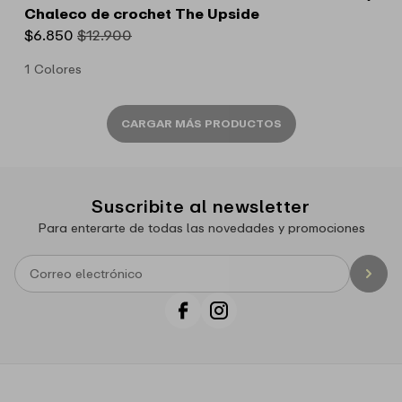
to
Chaleco de crochet The Upside
Wishlist
Precio
$6.850
Precio
$12.900
de
habitual
1 Colores
oferta
CARGAR MÁS PRODUCTOS
Suscribite al newsletter
Para enterarte de todas las novedades y promociones
Facebook
Instagram