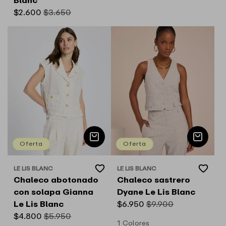
Precio
$2.600
Precio
$3.650
de
habitual
oferta
Oferta
Oferta
Add
Add
LE LIS BLANC
LE LIS BLANC
Proveedor:
Proveedor:
to
to
Chaleco abotonado
Chaleco sastrero
Wishlist
Wishlist
con solapa Gianna
Dyane Le Lis Blanc
Le Lis Blanc
Precio
$6.950
Precio
$9.900
Precio
$4.800
Precio
$5.950
de
habitual
1 Colores