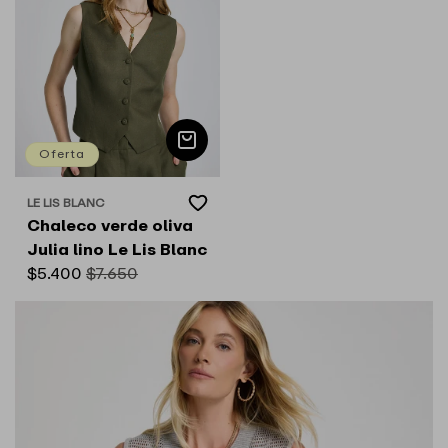
Oferta
Add
LE LIS BLANC
Proveedor:
to
Chaleco verde oliva
Wishlist
Julia lino Le Lis Blanc
Precio
$5.400
Precio
$7.650
de
habitual
oferta