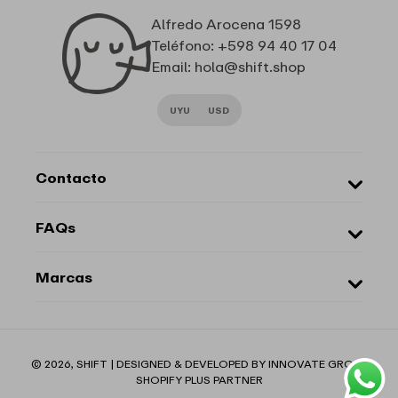
Alfredo Arocena 1598
Teléfono: +598 94 40 17 04
Email: hola@shift.shop
UYU
USD
Contacto
Sobre Nosotros
FAQs
Marcas
Local
¿Cómo comprar?
Marcas
Cambios y devoluciones
Envíos
Le Lis Blanc
Métodos de pago
Schutz
Formas
Términos y Condiciones
American Vintage
© 2026,
SHIFT
| DESIGNED & DEVELOPED BY
INNOVATE GROUP
de
SHOPIFY PLUS PARTNER
Política de privacidad
Lady Pipa