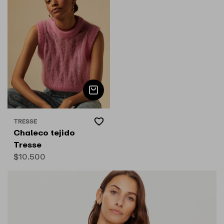
Add
TRESSE
Proveedor:
to
Chaleco tejido
Wishlist
Tresse
Precio
$10.500
habitual