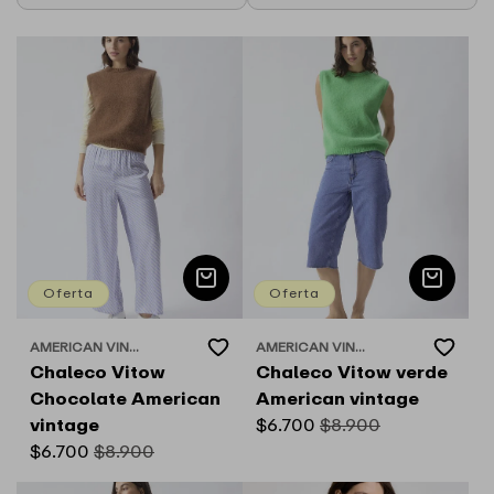
i
ó
n
:
Oferta
Oferta
Add
Add
AMERICAN VIN...
AMERICAN VIN...
Proveedor:
Proveedor:
to
to
Chaleco Vitow
Chaleco Vitow verde
Wishlist
Wishlist
Chocolate American
American vintage
vintage
Precio
$6.700
Precio
$8.900
Precio
$6.700
Precio
$8.900
de
habitual
de
habitual
oferta