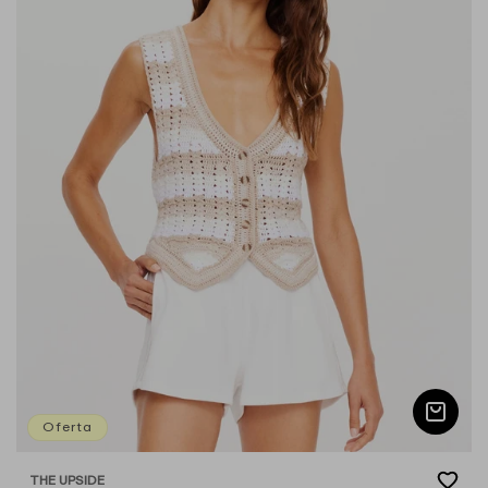
Oferta
Add
THE UPSIDE
Proveedor: