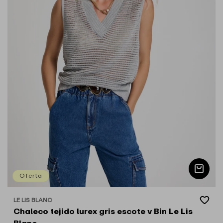
Oferta
Add
LE LIS BLANC
Proveedor:
to
Chaleco tejido lurex gris escote v Bin Le Lis
Wishlist
Blanc