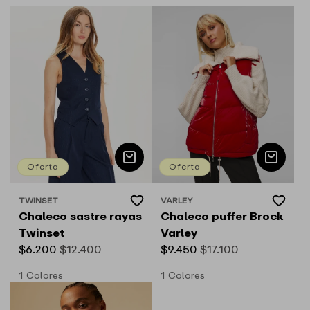
de
habitual
oferta
oferta
Oferta
Oferta
Add
Add
TWINSET
VARLEY
Proveedor:
Proveedor:
to
to
Chaleco sastre rayas
Chaleco puffer Brock
Wishlist
Wishlist
Twinset
Varley
Precio
$6.200
Precio
$12.400
Precio
$9.450
Precio
$17.100
de
habitual
de
habitual
1 Colores
1 Colores
oferta
oferta