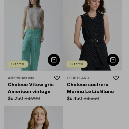
oferta
Oferta
Oferta
Add
Add
AMERICAN VIN...
LE LIS BLANC
Proveedor:
Proveedor:
to
to
Chaleco Vitow gris
Chaleco sastrero
Wishlist
Wishlist
American vintage
Marina Le Lis Blanc
Precio
$6.250
Precio
$8.900
Precio
$6.450
Precio
$8.550
de
habitual
de
habitual
oferta
oferta