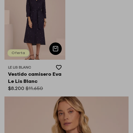
Oferta
Add
LE LIS BLANC
Proveedor:
to
Vestido camisero Eva
Wishlist
Le Lis Blanc
Precio
$8.200
Precio
$11.650
de
habitual
oferta