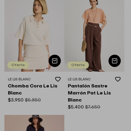
oferta
oferta
Oferta
Oferta
Add
Add
LE LIS BLANC
LE LIS BLANC
Proveedor:
Proveedor:
to
to
Chomba Cora Le Lis
Pantalón Sastre
Wishlist
Wishlist
Blanc
Marrón Pat Le Lis
Precio
$3.950
Precio
$5.850
Blanc
de
habitual
Precio
$5.400
Precio
$7.650
oferta
de
habitual
oferta