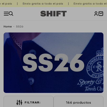
Ir
 país
|
Envío gratis a todo el país
|
Envío gratis a todo el paí
directamente
al contenido
Carrito
Home
SS26
166 productos
FILTRAR: