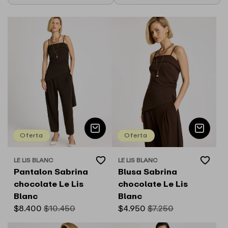
Oferta
Oferta
Add
Add
LE LIS BLANC
LE LIS BLANC
Proveedor:
Proveedor:
to
to
Pantalon Sabrina
Blusa Sabrina
Wishlist
Wishlist
chocolate Le Lis
chocolate Le Lis
Blanc
Blanc
Precio
$8.400
Precio
$10.450
Precio
$4.950
Precio
$7.250
de
habitual
de
habitual