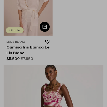
Oferta
Add
LE LIS BLANC
Proveedor:
to
Camisa Iris blanca Le
Wishlist
Lis Blanc
Precio
$5.500
Precio
$7.850
de
habitual
oferta