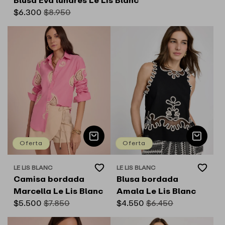
Wishlist
Precio
$6.300
Precio
$8.950
de
habitual
oferta
Oferta
Oferta
Add
Add
LE LIS BLANC
LE LIS BLANC
Proveedor:
Proveedor:
to
to
Camisa bordada
Blusa bordada
Wishlist
Wishlist
Marcella Le Lis Blanc
Amala Le Lis Blanc
Precio
$5.500
Precio
$7.850
Precio
$4.550
Precio
$6.450
de
habitual
de
habitual