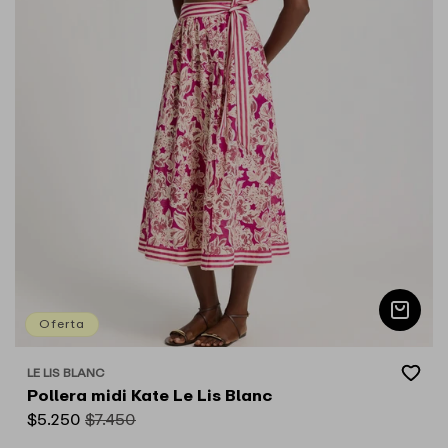
Oferta
Add
LE LIS BLANC
Proveedor:
to
Pollera midi Kate Le Lis Blanc
Wishlist
Precio
$5.250
Precio
$7.450
de
habitual