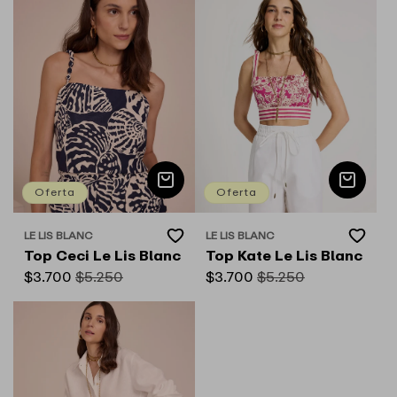
oferta
oferta
Oferta
Oferta
Add
Add
LE LIS BLANC
LE LIS BLANC
Proveedor:
Proveedor:
to
to
Top Ceci Le Lis Blanc
Top Kate Le Lis Blanc
Wishlist
Wishlist
Precio
$3.700
Precio
$5.250
Precio
$3.700
Precio
$5.250
de
habitual
de
habitual
oferta
oferta