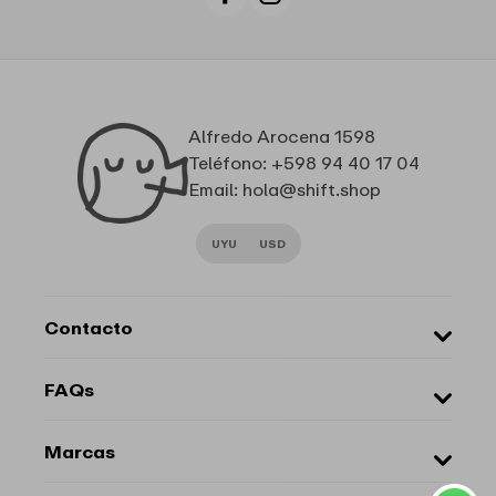
Facebook
Instagram
Alfredo Arocena 1598
Teléfono: +598 94 40 17 04
Email: hola@shift.shop
UYU
USD
Contacto
Sobre Nosotros
FAQs
Marcas
Local
¿Cómo comprar?
Marcas
Cambios y devoluciones