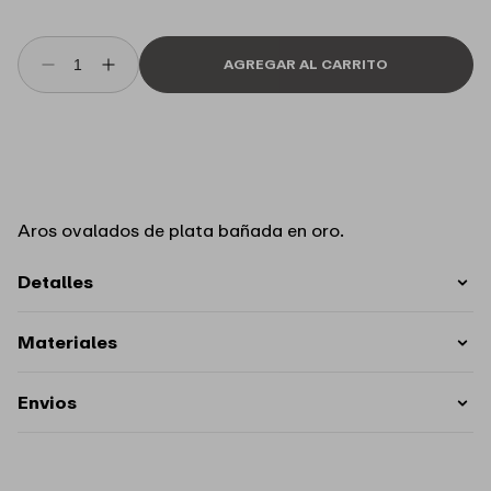
i
s
t
AGREGAR AL CARRITO
Reducir
Aumentar
cantidad
cantidad
para
para
Aros
Aros
Beat
Beat
PDPAOLA
PDPAOLA
Aros ovalados de plata bañada en oro.
Detalles
Materiales
Envios