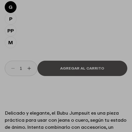
s
G
h
l
i
P
s
t
PP
M
AGREGAR AL CARRITO
Reducir
Aumentar
cantidad
cantidad
para
para
Body
Body
plizado
plizado
lurex
lurex
Bubu
Bubu
Delicado y elegante, el Bubu Jumpsuit es una pieza
Le
Le
práctica para usar con jeans o cuero, según tu estado
Lis
Lis
Blanc
Blanc
de ánimo. Intenta combinarlo con accesorios, un