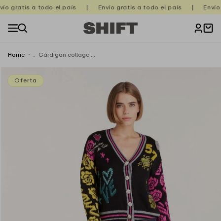
Ir
o gratis a todo el país
|
Envío gratis a todo el país
|
Envío g
directamente
al contenido
Carrito
Home
Cárdigan collage ...
Ir
directamente
a la
Oferta
información
del producto