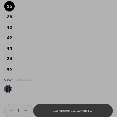
s
36
h
l
i
38
s
t
40
42
44
34
46
Color:
Azul oscuro
AGREGAR AL CARRITO
Reducir
Aumentar