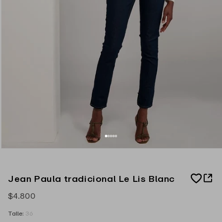
A
Jean Paula tradicional Le Lis Blanc
d
d
Precio
$4.800
t
o
habitual
W
Talle:
36
i