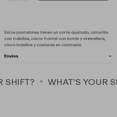
cantidad
cantidad
para
para
Jean
Jean
Paula
Paula
tradicional
tradicional
Le
Le
Estos pantalones tienen un corte ajustado, cinturilla
Lis
Lis
con trabillas, cierre frontal con botón y cremallera,
Blanc
Blanc
cinco bolsillos y costuras en contraste.
Envios
 SHIFT?
WHAT’S YOUR SH