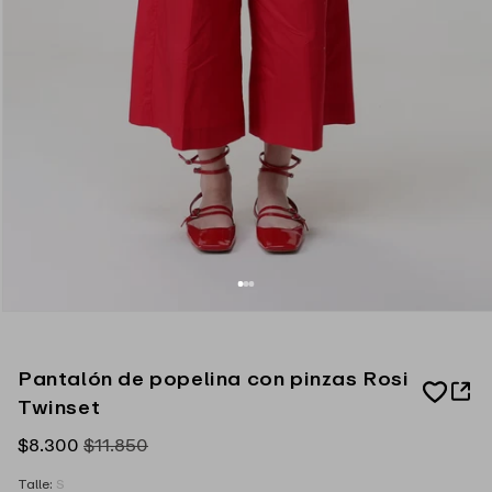
Pantalón de popelina con pinzas Rosi
A
Twinset
d
d
t
Precio
$8.300
Precio
$11.850
o
de
habitual
W
Talle:
S
i