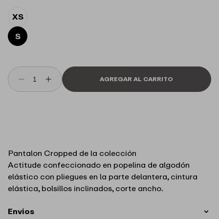
oferta
s
h
XS
l
i
s
S
t
AGREGAR AL CARRITO
Reducir
Aumentar
cantidad
cantidad
para
para
Pantalón
Pantalón
de
de
popelina
popelina
con
con
Pantalon Cropped de la colección
pinzas
pinzas
Actitude
confeccionado en popelina de algodón
Rosi
Rosi
Twinset
Twinset
elástico con pliegues en la parte delantera, cintura
elástica, bolsillos inclinados, corte ancho.
Envios