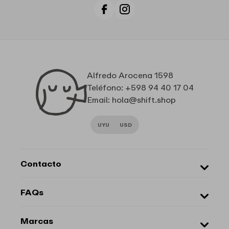
Facebook
Instagram
Alfredo Arocena 1598
Teléfono: +598 94 40 17 04
Email: hola@shift.shop
UYU
USD
Contacto
Sobre Nosotros
FAQs
Marcas
Local
¿Cómo comprar?
Marcas
Cambios y devoluciones