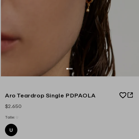
A
Aro Teardrop Single PDPAOLA
d
d
Precio
$2.650
t
o
habitual
W
Talle:
U
i
s
U
h
l