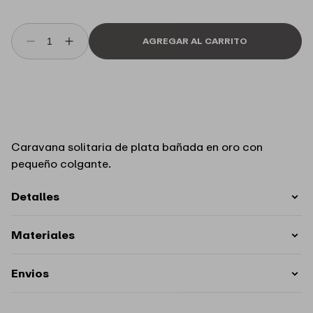
i
s
t
AGREGAR AL CARRITO
Reducir
Aumentar
cantidad
cantidad
para
para
Aro
Aro
Teardrop
Teardrop
Single
Single
PDPAOLA
PDPAOLA
Caravana solitaria de plata bañada en oro con
pequeño colgante.
Detalles
Materiales
Envios