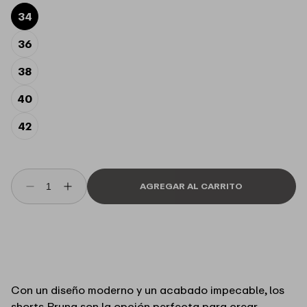
s
34
h
l
i
36
s
t
38
40
42
AGREGAR AL CARRITO
Reducir
Aumentar
cantidad
cantidad
para
para
Short
Short
tipo
tipo
chanel
chanel
Bruna
Bruna
Con un diseño moderno y un acabado impecable, los
Le
Le
shorts Bruna son la opción perfecta para crear