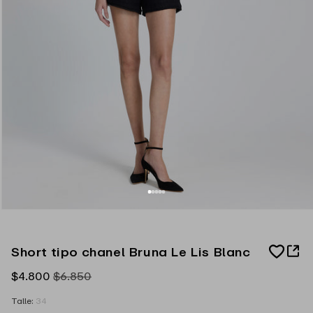
A
Short tipo chanel Bruna Le Lis Blanc
d
d
Precio
$4.800
Precio
$6.850
t
o
de
habitual
W
Talle:
34
oferta
i