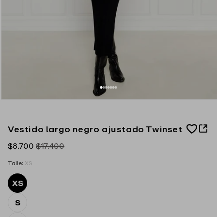
A
Vestido largo negro ajustado Twinset
d
d
Precio
$8.700
Precio
$17.400
t
o
de
habitual
W
Talle:
XS
oferta
i
s
XS
h
l
i
S
s
t