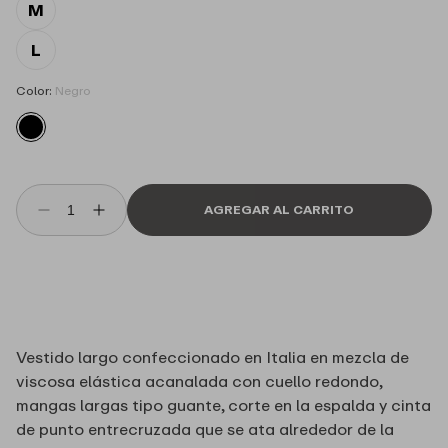
M
L
Color:
Negro
AGREGAR AL CARRITO
Reducir
Aumentar
cantidad
cantidad
para
para
Vestido
Vestido
largo
largo
negro
negro
ajustado
ajustado
Vestido largo confeccionado en Italia en mezcla de
Twinset
Twinset
viscosa elástica acanalada con cuello redondo,
mangas largas tipo guante, corte en la espalda y cinta
de punto entrecruzada que se ata alrededor de la